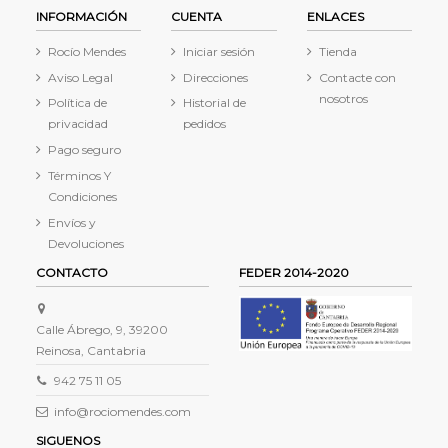
INFORMACIÓN
CUENTA
ENLACES
Rocío Mendes
Iniciar sesión
Tienda
Aviso Legal
Direcciones
Contacte con
nosotros
Política de
Historial de
privacidad
pedidos
Pago seguro
Términos Y
Condiciones
Envíos y
Devoluciones
CONTACTO
FEDER 2014-2020
Calle Ábrego, 9, 39200
Reinosa, Cantabria
942 75 11 05
info@rociomendes.com
SIGUENOS