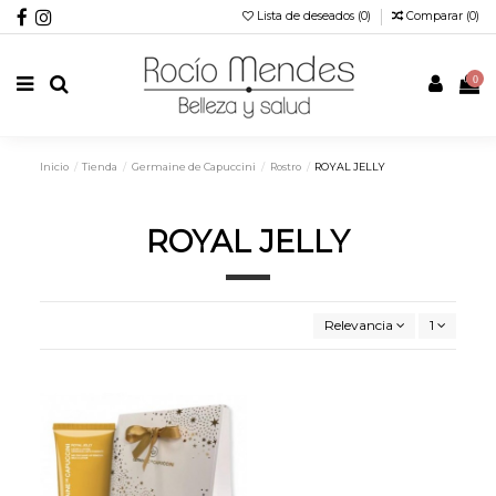
Lista de deseados (
0
)
Comparar (
0
)
0
Inicio
Tienda
Germaine de Capuccini
Rostro
ROYAL JELLY
ROYAL JELLY
Relevancia
1