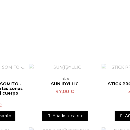
Inicio
 SOMITO -
SUN IDYLLIC
STICK PR
 las zonas
47,00 €
l cuerpo
€
carrito
Añadir al carrito
Añ