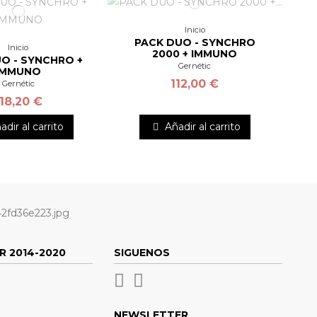
Inicio
PACK DUO - SYNCHRO
Inicio
2000 + IMMUNO
O - SYNCHRO +
Gernétic
IMMUNO
112,00 €
Gernétic
118,20 €
adir al carrito
Añadir al carrito
R 2014-2020
SIGUENOS
NEWSLETTER