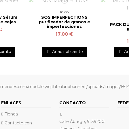
Inicio
 Sérum
SOS IMPERFECTIONS
e cejas
purificador de granos e
PACK DU
imperfecciones
€
17,00 €
carrito
Añadir al carrito
Añ
ENLACES
CONTACTO
FEDE
Tienda
Calle Ábrego, 9, 39200
Contacte con
Reinosa, Cantabria