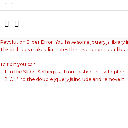
Revolution Slider Error: You have some jquery.js library i
This includes make eliminates the revolution slider libra
To fix it you can:
1. In the Slider Settings -> Troubleshooting set option:
2. Or find the double jquery.js include and remove it.