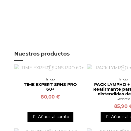
Nuestros productos
Inicio
Inicio
TIME EXPERT SRNS PRO
PACK LYMPHO +
60+
Reafirmante para
distendidas de
80,00 €
Gernétic
85,90 
Añadir al carrito
Añadir al 