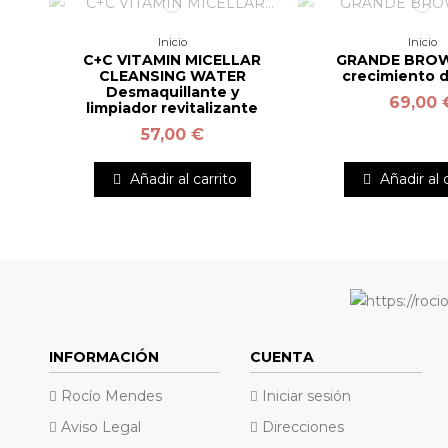
Inicio
Inicio
C+C VITAMIN MICELLAR
GRANDE BROW
CLEANSING WATER
crecimiento d
Desmaquillante y
69,00 
limpiador revitalizante
57,00 €
Añadir al carrito
Añadir al 
INFORMACIÓN
CUENTA
Rocío Mendes
Iniciar sesión
Aviso Legal
Direcciones