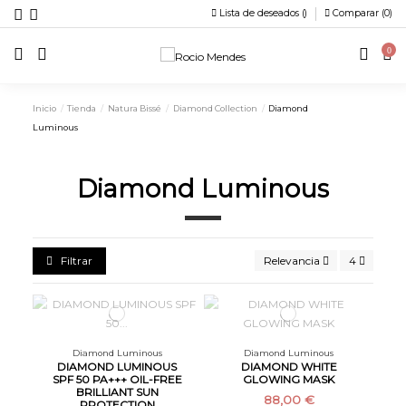
Lista de deseados (
)
Comparar (
0
)
0
Inicio
Tienda
Natura Bissé
Diamond Collection
Diamond
Luminous
Diamond Luminous
Filtrar
Relevancia
4
Diamond Luminous
Diamond Luminous
DIAMOND LUMINOUS
DIAMOND WHITE
SPF 50 PA+++ OIL-FREE
GLOWING MASK
BRILLIANT SUN
88,00 €
PROTECTION