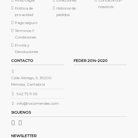
Aviso Legal
Direcciones
Contacte con
nosotros
Política de
Historial de
privacidad
pedidos
Pago seguro
Términos Y
Condiciones
Envíos y
Devoluciones
CONTACTO
FEDER 2014-2020
Calle Ábrego, 9, 39200
Reinosa, Cantabria
942 75 11 05
info@rociomendes.com
SIGUENOS
NEWSLETTER