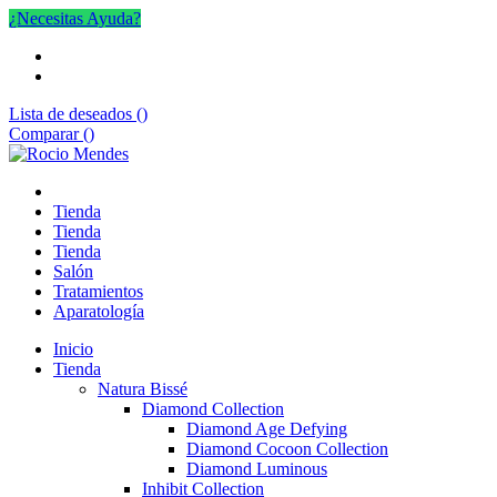
¿Necesitas Ayuda?
Lista de deseados (
)
Comparar (
)
Tienda
Tienda
Tienda
Salón
Tratamientos
Aparatología
Inicio
Tienda
Natura Bissé
Diamond Collection
Diamond Age Defying
Diamond Cocoon Collection
Diamond Luminous
Inhibit Collection