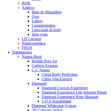
BDR
Artdeco
Base de Maquillaje
Ojos
Labios
Complementos
Línea bath & body
Skin yoga
LD Lucanni
Nutricosmética
FHOS
Tratamientos
Natura Bissé
Bubble Pure Air
Carboxi Express
C-C Natura
Citrus Body Perfection
Citrus Vita-Essence
Diamond
Diamond Cocoon Experience
Diamond Experience Life Infusion Ritual
Diamond Experience Rose Massage
S.O.S Sensibilidad
Diamond Whitening System
3D Collagen Schok