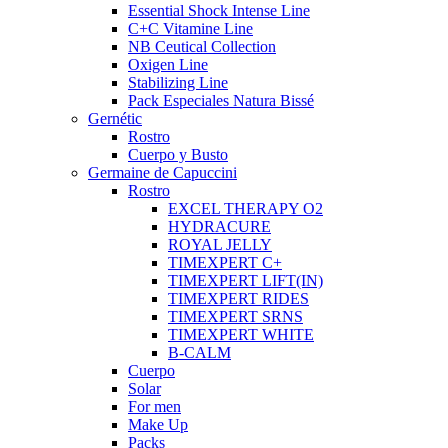
Essential Shock Intense Line
C+C Vitamine Line
NB Ceutical Collection
Oxigen Line
Stabilizing Line
Pack Especiales Natura Bissé
Gernétic
Rostro
Cuerpo y Busto
Germaine de Capuccini
Rostro
EXCEL THERAPY O2
HYDRACURE
ROYAL JELLY
TIMEXPERT C+
TIMEXPERT LIFT(IN)
TIMEXPERT RIDES
TIMEXPERT SRNS
TIMEXPERT WHITE
B-CALM
Cuerpo
Solar
For men
Make Up
Packs