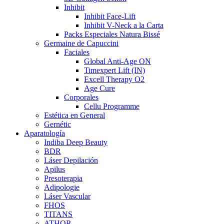
Inhibit
Inhibit Face-Lift
Inhibit V-Neck a la Carta
Packs Especiales Natura Bissé
Germaine de Capuccini
Faciales
Global Anti-Age ON
Timexpert Lift (IN)
Excell Therapy O2
Age Cure
Corporales
Cellu Programme
Estética en General
Gernétic
Aparatología
Indiba Deep Beauty
BDR
Láser Depilación
Apilus
Presoterapia
Adipologie
Láser Vascular
FHOS
TITANS
ATHOR