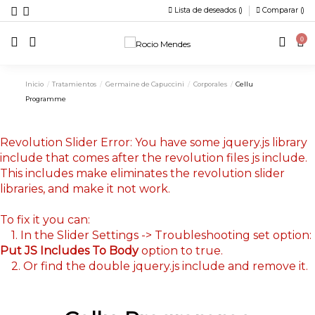
Lista de deseados (
)
Comparar (
)
0
Inicio
Tratamientos
Germaine de Capuccini
Corporales
Cellu
Programme
Revolution Slider Error: You have some jquery.js library
include that comes after the revolution files js include.
This includes make eliminates the revolution slider
libraries, and make it not work.
To fix it you can:
1. In the Slider Settings -> Troubleshooting set option:
Put JS Includes To Body
option to true.
2. Or find the double jquery.js include and remove it.