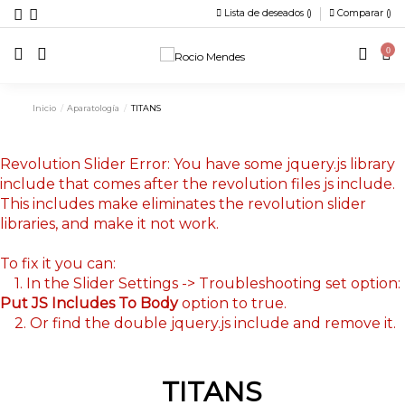
Lista de deseados (
)
Comparar (
)
0
Inicio
Aparatología
TITANS
Revolution Slider Error: You have some jquery.js library
include that comes after the revolution files js include.
This includes make eliminates the revolution slider
libraries, and make it not work.
To fix it you can:
1. In the Slider Settings -> Troubleshooting set option:
Put JS Includes To Body
option to true.
2. Or find the double jquery.js include and remove it.
TITANS